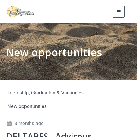
Toggle
navigati
New opportunities
Internship, Graduation & Vacancies
New opportunities
3 months ago
DELTARES - Adviseur